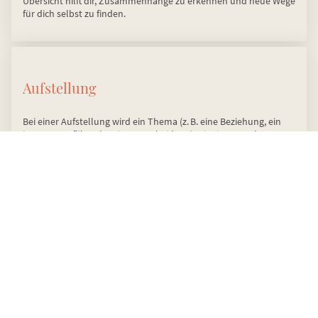
Übersicht hilft dir, Zusammenhänge zu erkennen und neue Wege
für dich selbst zu finden.
Aufstellung
Bei einer Aufstellung wird ein Thema (z. B. eine Beziehung, ein
innerer Konflikt oder eine Entscheidung) mit Figuren oder
Symbolen im Raum sichtbar gemacht. Das hilft, unbewusste
Dynamiken besser zu verstehen – und zeigt oft ganz konkret,
was dir hilft, Klarheit und neue Handlungsmöglich-keiten zu
gewinnen.
Manchmal braucht es